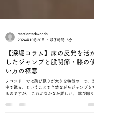
reactiontaekwondo
2024年10月20日
読了時間: 5分
【深堀コラム】床の反発を活か
したジャンプと股関節・膝の使
い方の極意
テコンドーでは跳び蹴りが大きな特徴の一つ。空
中で蹴る、ということで当然ながらジャンプをす
るのですが、 これがなかなか難しい。 跳び蹴りの
高さと滞空時間を力みなく実現するための「床を
蹴る反発力を最大限活用する」ポイントを徹底解