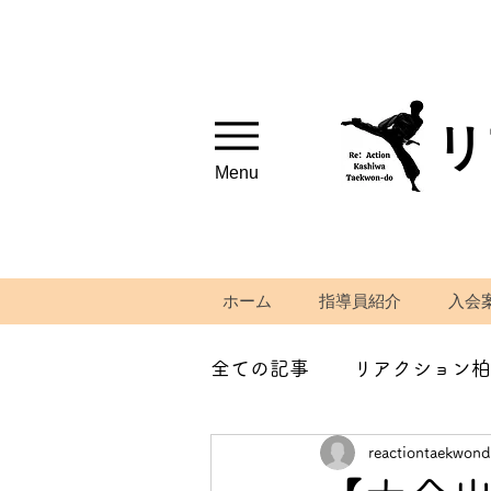
リ
Menu
ホーム
指導員紹介
入会
全ての記事
リアクション柏
reactiontaekwon
筋トレ、ストレッチ紹介