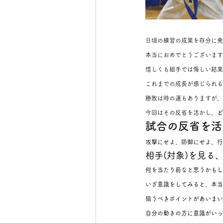
日頃の練習の成果を存分に発
本当におめでとうございます
惜しくも組手では悔しい結果
これまでの成長が感じられる
勝敗は時の運もありますが
今回はその反省を活かし、
ど
試合の反省を活
攻撃にせよ、防御にせよ、行
相手(対象)を見る
何を当たり前なと思うかもし
いざ意識をしてみると、本当
狙うべきポイントがあいまい
自分の動きの方に意識がいっ