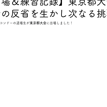
出場＆練習記録】東京都大
会の反省を生かし次なる挑
深堀コラム
コンドーの道場生が
東京都大会
に出場しました！