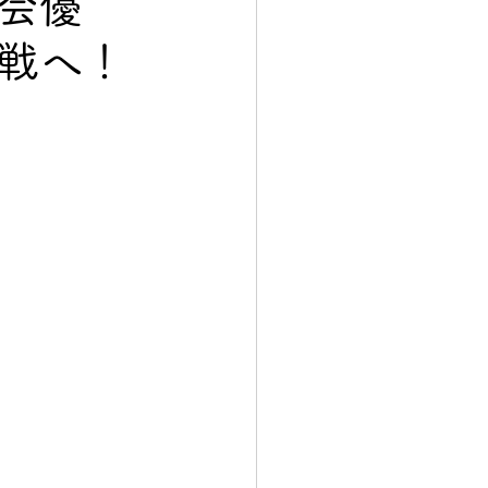
会優
戦へ！