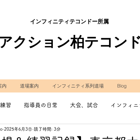
インフィニティテコンドー所属
アクション柏テコン
案内
道場案内
インフィニティ系列道場
Blog
練習
指導員の日常
大会、試合
インフィニ
do
2025年6月3日
読了時間: 3分
学校の先生として
減量・ダイエット
コラム