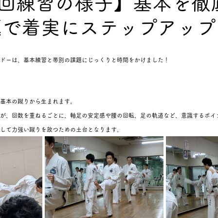
8回練習の様子】基本を徹
題で着実にステップアップ
深堀コラム
ドーは、基本練習と帯別の課題にじっくりと時間をかけました！
基本の蹴りから生まれます。
が、回数を重ねるごとに、軸足の安定感や腰の回転、足の軌道など、意識するポイ
して力強い蹴りを放つための土台となります。