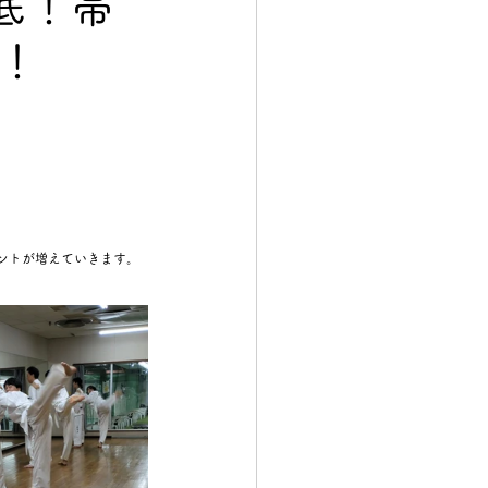
底！帯
！
ントが増えていきます。