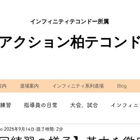
インフィニティテコンドー所属
アクション柏テコン
案内
道場案内
インフィニティ系列道場
Blog
練習
指導員の日常
大会、試合
インフィニ
do
2025年9月14日
読了時間: 2分
学校の先生として
減量・ダイエット
コラム