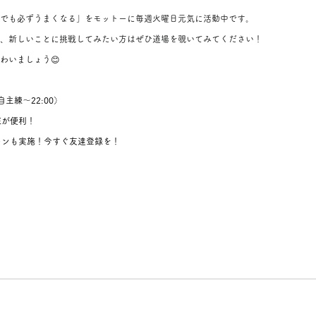
でも必ずうまくなる」をモットーに毎週火曜日元気に活動中です。
、新しいことに挑戦してみたい方はぜひ道場を覗いてみてください！
わいましょう😊
（自主練～22:00）
Eが便利！
ペーンも実施！今すぐ友達登録を！