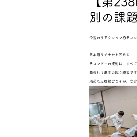
【第23
別の課
イベント
初心者向け
今週のリアクション柏テコン
基本蹴りで土台を固める
テコンドーの技術は、すべて
毎週行う基本の蹴り練習です
地道な反復練習こそが、安定