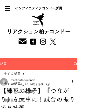
インフィニティテコンドー所属
リアクション柏テコンドー
記事
全ての記事
reactiontaekwondo
全ての記事
2023年4月28日
読了時間: 2分
【練習の様子】『つなが
リアクション柏練習
り』を大事に！試合の振り
指導員の日常