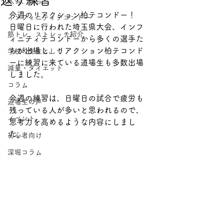
返り練習
大会、試合
今週のリアクション柏テコンドー！
インフィニティテコンドー
日曜日に行われた埼玉県大会、インフ
筋トレ、ストレッチ紹介
ィニティテコンドーから多くの選手た
ちが出場し、リアクション柏テコンド
学校の先生として
ーに練習に来ている道場生も多数出場
減量・ダイエット
しました。
コラム
今週の練習は、日曜日の試合で疲労も
道場生の声
残っている人が多いと思われるので、
イベント
思考力を高めるような内容にしまし
た。
初心者向け
深堀コラム