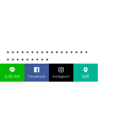
＊＊＊＊＊＊＊＊＊＊＊＊＊＊＊＊＊
＊＊＊＊＊＊＊＊＊
仕事と両立しながら、テコンドーを通
公式LINE
Facebook
Instagram
住所
じて豊かな人生を。
基礎からしっかり学んで、自慢できる
確かな技と健康な体を手に入れません
か。
毎週火曜日20:10~22:00で練習中
お問い合わせは👇
reaction.taekwondo@gmail.com 
リアクション柏テコンドー公式LINE