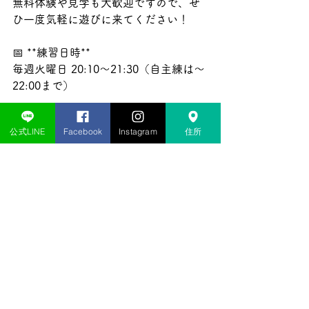
無料体験や見学も大歓迎ですので、ぜ
ひ一度気軽に遊びに来てください！  
📅 **練習日時**  
毎週火曜日 20:10～21:30（自主練は～
22:00まで）  
🔗 **無料体験の申込みはこちらから👇
公式LINE
Facebook
Instagram
住所
**
お問い合わせフォーム
リアクション柏練習
初心者向け