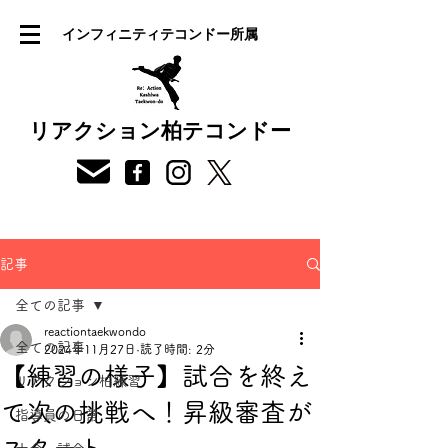
インフィニティテコンドー所属
リアクション柏テコンドー
記事
全ての記事
reactiontaekwondo
全ての記事
2024年11月27日
読了時間: 2分
【練習の様子】試合を終え
リアクション柏練習
て次の挑戦へ！昇級審査が
指導員の日常