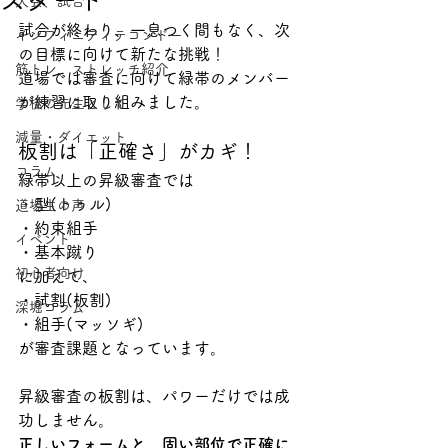
スタート
大会、試合
試合が終わり、一息つく間もなく、次
インフィニティテコンドー
の目標に向けて新たな挑戦！
筋トレ、ストレッチ紹介
道場では審査に向けて緑帯のメンバー
が練習に取り組みました。
学校の先生として
減量・ダイエット
板割は「正確さ」がカギ！
コラム
緑帯以上の昇級審査では
・型(トゥル)
道場生の声
・約束組手
イベント
・基本蹴り
初心者向け
に加えて、
・試割(板割)
深堀コラム
・組手(マッソギ)
が審査課題となっています。
昇級審査の板割は、パワーだけでは成
功しません。
正しいフォームと、固い部位で正確に