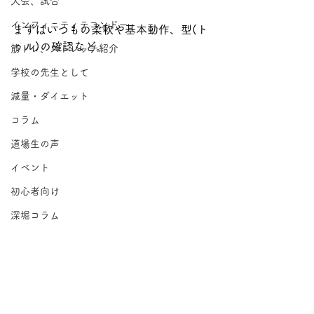
大会、試合
インフィニティテコンドー
まずはいつもの柔軟や基本動作、型(ト
ゥル)の確認など。
筋トレ、ストレッチ紹介
学校の先生として
減量・ダイエット
コラム
道場生の声
イベント
初心者向け
深堀コラム