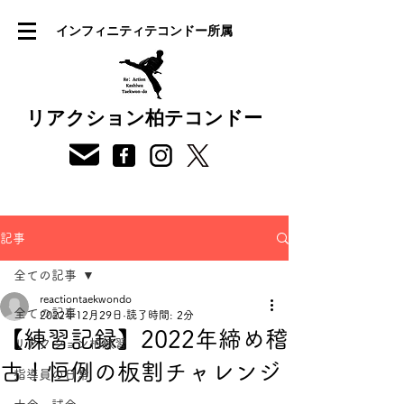
インフィニティテコンドー所属
リアクション柏テコンドー
記事
全ての記事
reactiontaekwondo
全ての記事
2022年12月29日
読了時間: 2分
【練習記録】2022年締め稽
リアクション柏練習
古！恒例の板割チャレンジ
指導員の日常