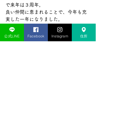
で来年は３周年。
良い仲間に恵まれることで、今年も充
実した一年になりました。
来年はどんな素敵な出会いや、皆さん
公式LINE
Facebook
Instagram
住所
の成長を見ることができるか
今から楽しみです😊
本当に一年間お疲れ様でした！