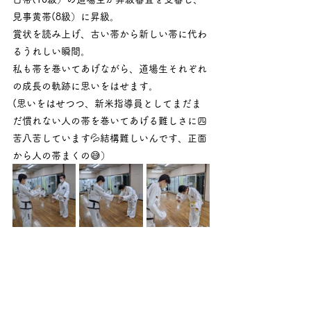
見事黄帯(8級）に昇級。
賞状を読み上げ、古い帯から新しい帯に代わ
るうれしい瞬間。
私も帯を巻いてあげながら、道場生それぞれ
の成長の軌跡に思いをはせます。
(思いをはせつつ、新米指導員としてまだま
だ慣れない人の帯を巻いてあげる難しさに四
苦八苦しています💦結構難しいんです、正面
から人の帯まくの😅）