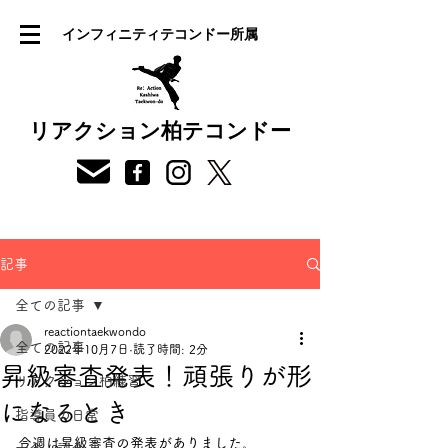
インフィニティテコンドー所属
リアクション柏テコンドー
記事
全ての記事
reactiontaekwondo
全ての記事
2022年10月7日
読了時間: 2分
昇級審査発表！頑張りが形
リアクション柏練習
になるとき
指導員の日常
今週は昇級審査の発表がありました。