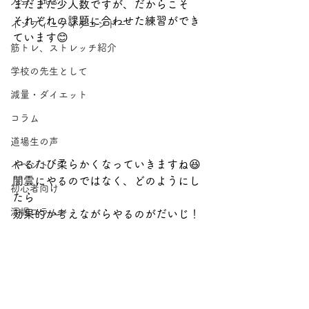
大会、試合
まだまだ少人数ですが、だからこそ
それぞれの課題に合わせた練習ができ
インフィニティテコンドー
ています😊
筋トレ、ストレッチ紹介
学校の先生として
減量・ダイエット
コラム
道場生の声
やるたび柔らかくなっていきますね😆
イベント
闇雲にやるのではなく、どのようにし
初心者向け
たら
深堀コラム
効果的か考えながらやるのがだいじ！