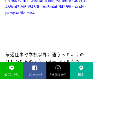
https://video.wixstatic.com/video/52009f_d
469d4796589463baba6c4ab842590a4/480
p/mp4/file.mp4
毎週仕事や学校以外に通うっていうの
はなかなかのエネルギーがいるもの。
そんな中で毎週通い、着実に実力を上
公式LINE
Facebook
Instagram
住所
げてきている道場生の姿は本当に指導
者として
うれしく思います。
まだまだ新規会員募集中！お気軽にお
問い合わせください
リアクション柏練習