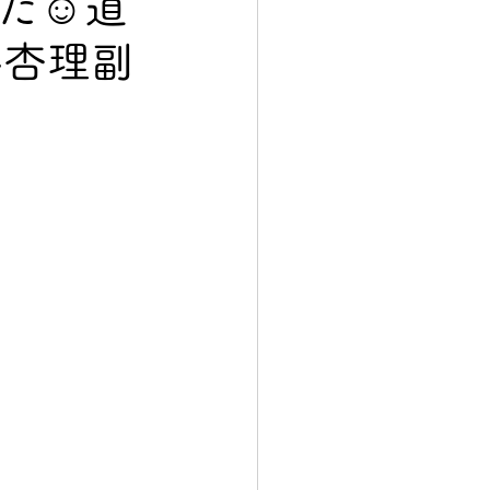
た☺️道
杏理副