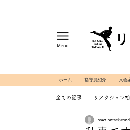
リ
Menu
ホーム
指導員紹介
入会
全ての記事
リアクション柏
reactiontaekwon
筋トレ、ストレッチ紹介