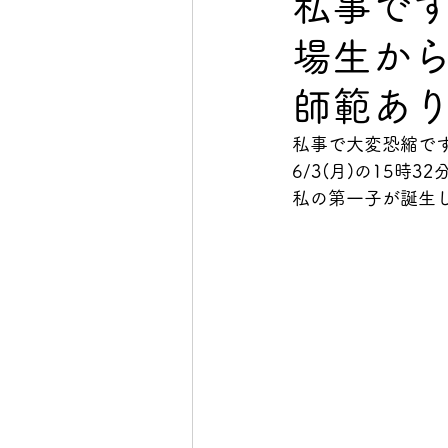
私事です
場生から
イベント
初心者向け
師範あ
私事で大変恐縮で
6/3(月)の15時32
私の第一子が誕生し