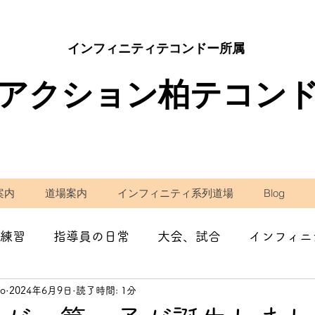
インフィニティテコンドー所属
アクション柏テコン
案内
道場案内
インフィニティ系列道場
Blog
練習
指導員の日常
大会、試合
インフィニ
do
2024年6月9日
読了時間: 1分
学校の先生として
減量・ダイエット
コラム