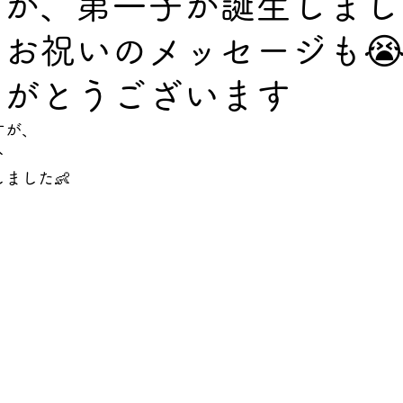
が、第一子が誕生しまし
お祝いのメッセージも
深堀コラム
りがとうございます
すが、
分
ました👶