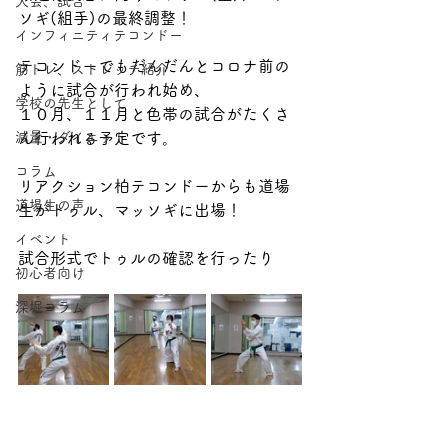
大会、試合
ソギ(組手)の最終調整！
インフィニティテコンドー
テコンドーでもだんだんとコロナ前の
筋トレ、ストレッチ紹介
ように試合が行われ始め、
学校の先生として
１０月、１１月と色帯の試合がたくさ
減量・ダイエット
ん行われる予定です。
コラム
リアクション柏テコンドーからも道場
道場生の声
生がトゥル、マッソギに出場！
イベント
試合形式でトゥルの確認を行ったり
初心者向け
深堀コラム