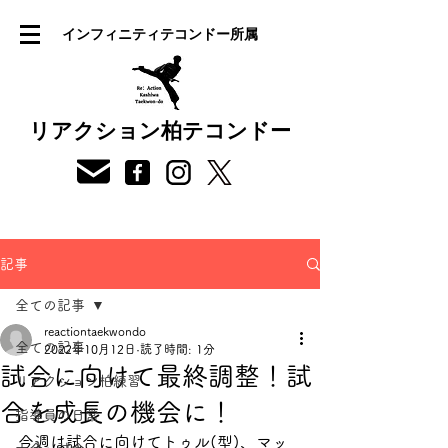
インフィニティテコンドー所属
リアクション柏テコンドー
記事
全ての記事
reactiontaekwondo
全ての記事
2022年10月12日
読了時間: 1分
試合に向けて最終調整！試
リアクション柏練習
合を成長の機会に！
指導員の日常
今週は試合に向けてトゥル(型)、マッ