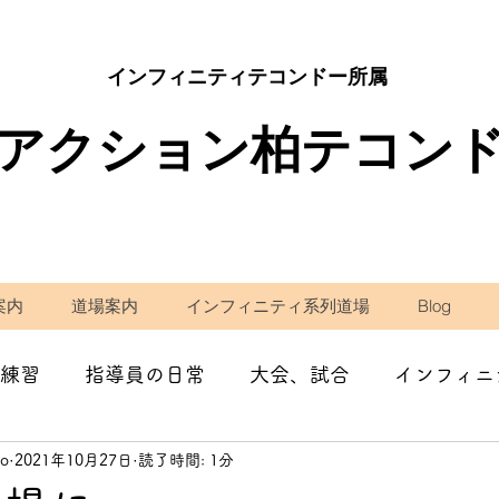
インフィニティテコンドー所属
アクション柏テコン
案内
道場案内
インフィニティ系列道場
Blog
練習
指導員の日常
大会、試合
インフィニ
do
2021年10月27日
読了時間: 1分
学校の先生として
減量・ダイエット
コラム