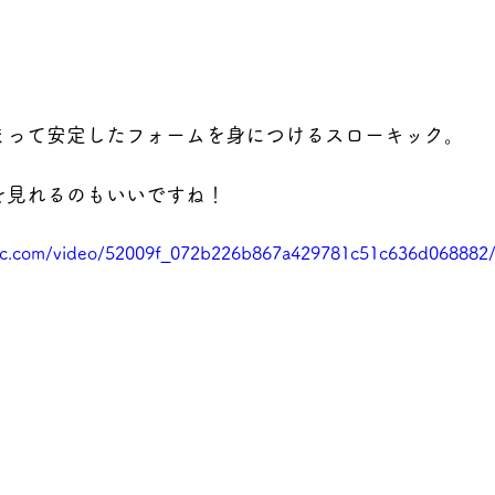
まって安定したフォームを身につけるスローキック。
を見れるのもいいですね！
atic.com/video/52009f_072b226b867a429781c51c636d068882