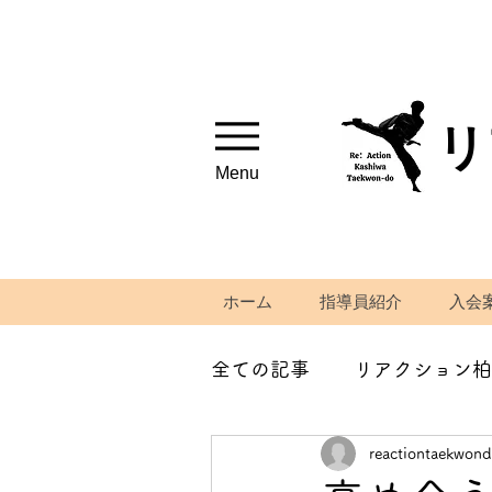
リ
Menu
ホーム
指導員紹介
入会
全ての記事
リアクション柏
reactiontaekwon
筋トレ、ストレッチ紹介