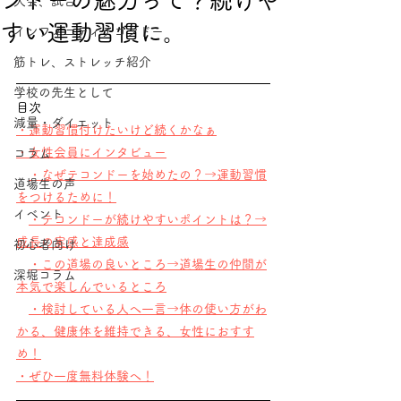
ンドーの魅力って？続けや
大会、試合
すい運動習慣に。
インフィニティテコンドー
筋トレ、ストレッチ紹介
学校の先生として
目次　
減量・ダイエット
・運動習慣付けたいけど続くかなぁ
・女性会員にインタビュー
コラム
・なぜテコンドーを始めたの？→運動習慣
道場生の声
をつけるために！
イベント
・テコンドーが続けやすいポイントは？→
成長の実感と達成感
初心者向け
・この道場の良いところ→道場生の仲間が
深堀コラム
本気で楽しんでいるところ
・検討している人へ一言→体の使い方がわ
かる、健康体を維持できる、女性におすす
め！
・ぜひ一度無料体験へ！