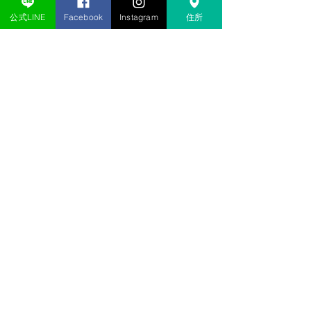
文科系の部活しか経験のない私がテコンドー
公式LINE
Facebook
Instagram
住所
を始めて変わったことが２つあります。
体の
使い方がわかるようになってきたこと
と、
健
康体を維持できること
です。体の使い方がわ
かると「これ以上やったら怪我するな」を咄
嗟に判断でき、ある程度危険を回避できる余
裕が持てます。健康面では、週一回必ず汗を
かく運動を楽しく続けられるので、程よく筋
肉がついて健康的に痩せられ、姿勢も良くな
ります。テコンドーは社会人の方々が無理な
く楽しく続けられる武道だと思いますので、
ぜひ一度体験しに来てください！
ありがとうございました！
運動経験がなく(学生時代はピアノと手芸部
だったそうです）、体力にも自信がない中で
も毎週頑張って継続しています。そのおかげ
でどんどん技が上達し、道場生の良いお手本