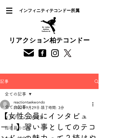
インフィニティテコンドー所属
リアクション柏テコンドー
記事
全ての記事
reactiontaekwondo
全ての記事
2022年9月29日
読了時間: 3分
【女性会員にインタビュ
リアクション柏練習
ー！】習い事としてのテコ
指導員の日常